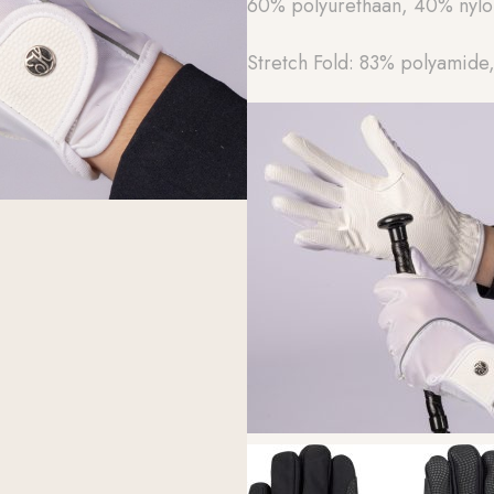
60% polyurethaan, 40% nylo
Stretch Fold: 83% polyamide,