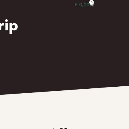
0
€
0,00
rip