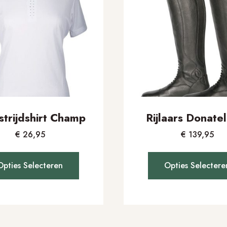
trijdshirt Champ
Rijlaars Donatel
€
26,95
€
139,95
Opties Selecteren
Opties Selectere