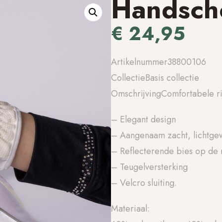
Handsch
€
24,95
Artikelnummer38800106
CollectieBasis collectie
OmschrijvingComfortabele r
– Elegant design
– Aangenaam zacht, lichtgew
– Reflecterende bies op de 
– Teugelversterking
– Velcro sluiting.
Materiaal: