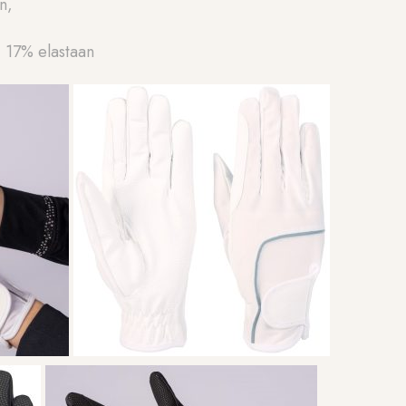
n,
 17% elastaan