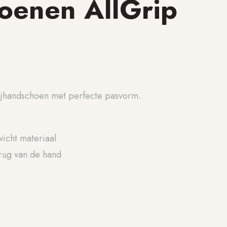
oenen AllGrip
ijhandschoen met perfecte pasvorm.
icht materiaal
rug van de hand