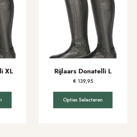
li XL
Rijlaars Donatelli L
€
139,95
n
Opties Selecteren