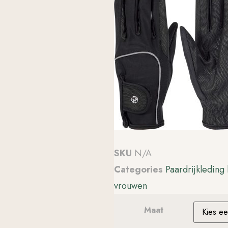
SKU
N/A
Categories
Paardrijkleding
vrouwen
Maat